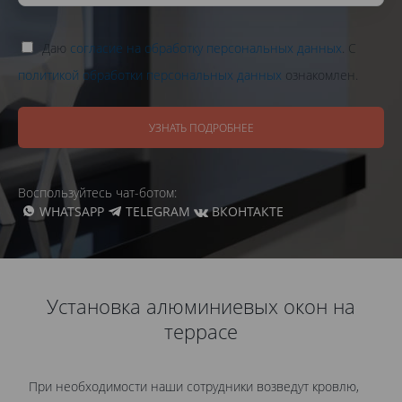
Даю
согласие на обработку персональных данных
. С
политикой обработки персональных данных
ознакомлен.
УЗНАТЬ ПОДРОБНЕЕ
Воспользуйтесь чат-ботом:
WHATSAPP
TELEGRAM
ВКОНТАКТЕ
Установка алюминиевых окон на
террасе
При необходимости наши сотрудники возведут кровлю,