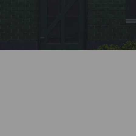
Заявка
Позвоните нашему менеджеру или заполните
форму на сайте.
Монтаж
Профессионально установим все элементы
системы. Все монтажные бригады Kaleva
проходят обязательное обучение и ежегодную