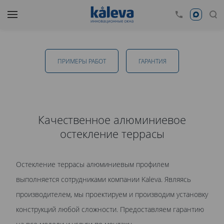
Алюминиевое остекление террасы в
Тамбове
ПРИМЕРЫ РАБОТ
ГАРАНТИЯ
от 8 700 руб.
Качественное алюминиевое
остекление террасы
ОТПРАВИТЬ
Остекление террасы алюминиевым профилем
Даю
согласие на обработку персональных данных
. С
выполняется сотрудниками компании Kaleva. Являясь
политикой обработки персональных данных
ознакомлен.
производителем, мы проектируем и производим установку
конструкций любой сложности. Предоставляем гарантию