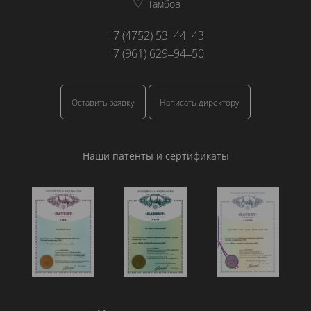
Тамбов
+7 (4752) 53‒44‒43
+7 (961) 629‒94‒50
Оставить заявку
Написать директору
Наши патенты и сертификаты