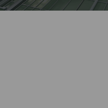
Лидер оконной отрасли
более 27 лет.
Автоматизированное
Kaleva изготавливает сложные
высокотехнологичное
изделия, выполняет
производство окон полного
нестандартные заказы.
цикла.