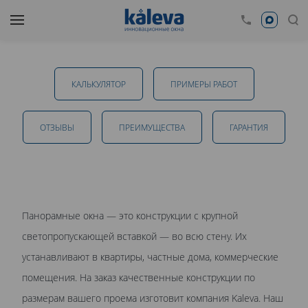
Панорамные окна в Тамбове
КАЛЬКУЛЯТОР
ПРИМЕРЫ РАБОТ
от 11 600 руб.
ОТЗЫВЫ
ПРЕИМУЩЕСТВА
ГАРАНТИЯ
ОТПРАВИТЬ
Панорамные окна — это конструкции с крупной
Даю
согласие на обработку персональных данных
. С
светопропускающей вставкой — во всю стену. Их
политикой обработки персональных данных
ознакомлен.
устанавливают в квартиры, частные дома, коммерческие
помещения. На заказ качественные конструкции по
размерам вашего проема изготовит компания Kaleva. Наш