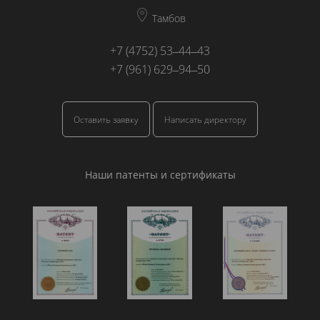
Тамбов
+7 (4752) 53‒44‒43
+7 (961) 629‒94‒50
Оставить заявку
Написать директору
Наши патенты и сертификаты