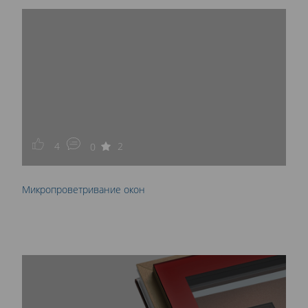
4
2
0
Микропроветривание окон