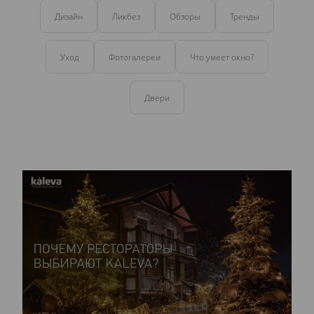
Дизайн
Ликбез
Обзоры
Тренды
Уход
Фотогалереи
Что умеет окно?
Двери