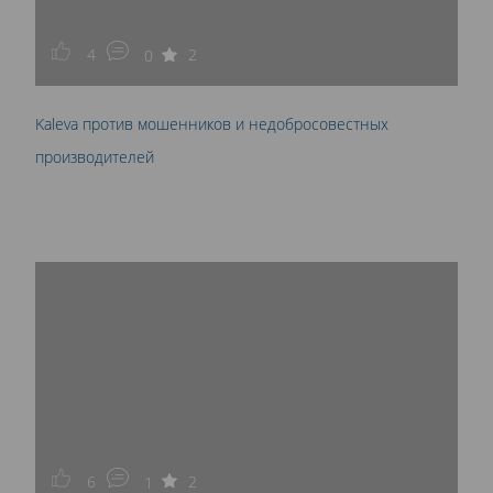
4
2
0
Kaleva против мошенников и недобросовестных
производителей
6
2
1