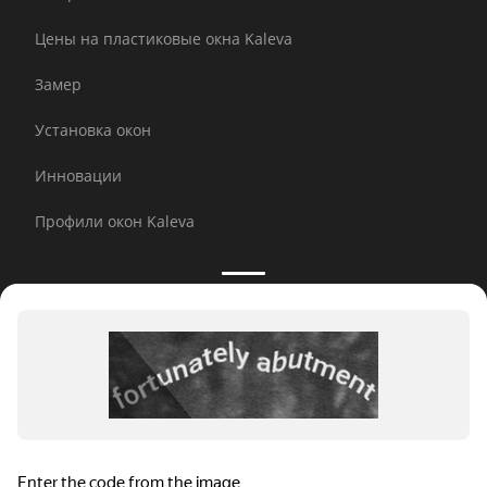
Цены на пластиковые окна Kaleva
Замер
Установка окон
Инновации
Профили окон Kaleva
Принимаем к оплате:
E-mail рассылка