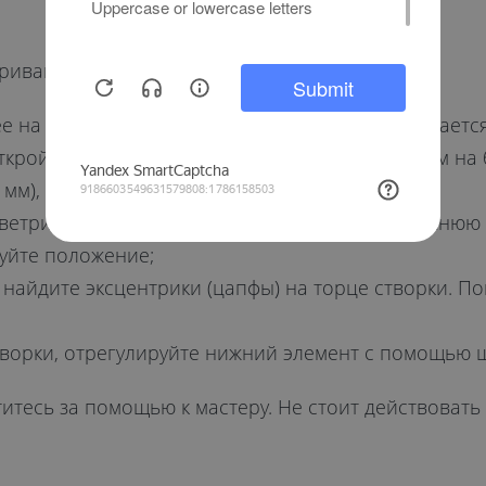
ривания:
е на 45° вверх. Если створка всё равно открываетс
ткройте створку полностью и найдите механизм на б
мм), чтобы усилить фиксацию;
ветривании створка должна цепляться за верхнюю 
уйте положение;
 найдите эксцентрики (цапфы) на торце створки. 
творки, отрегулируйте нижний элемент с помощью 
титесь за помощью к мастеру. Не стоит действовать