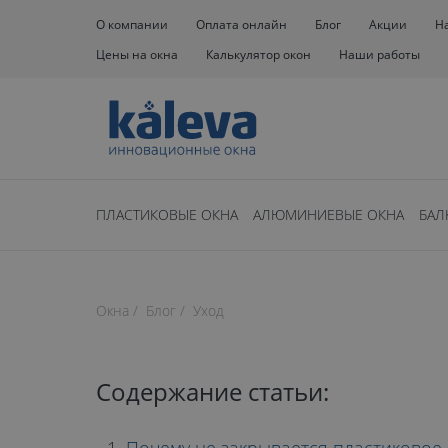
О компании
Оплата онлайн
Блог
Акции
Н
Цены на окна
Калькулятор окон
Наши работы
ПЛАСТИКОВЫЕ ОКНА
АЛЮМИНИЕВЫЕ ОКНА
БАЛ
Нет времени чита
Окна
Блог
Уход
время чтения: 30 минут
ПОЧЕМУ НЕ
Содержание статьи: