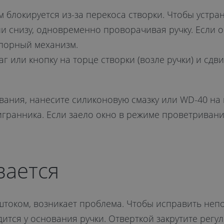
м блокируется из-за перекоса створки. Чтобы устр
или снизу, одновременно проворачивая ручку. Если
апорный механизм.
 или кнопку на торце створки (возле ручки) и сдв
вания, нанесите силиконовую смазку или WD-40 на 
гранника. Если заело окно в режиме проветривани
вается
штоком, возникает проблема. Чтобы исправить непо
дится у основания ручки. Отверткой закрутите рег