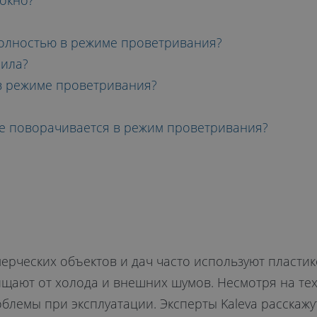
Я ОКНА
 окно?
 полностью в режиме проветривания?
нила?
 в режиме проветривания?
 не поворачивается в режим проветривания?
мерческих объектов и дач часто используют пласти
щают от холода и внешних шумов. Несмотря на те
блемы при эксплуатации. Эксперты Kaleva расскажут