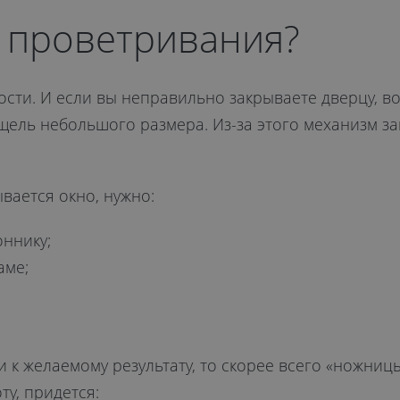
м проветривания?
сти. И если вы неправильно закрываете дверцу, во
 щель небольшого размера. Из-за этого механизм 
вается окно, нужно:
оннику;
аме;
 к желаемому результату, то скорее всего «ножниц
у, придется: