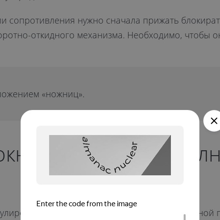
ии сопротивления нужно сначала прижать блокират
ротно-откидного механизма. Необходимо, чтобы о
ложением «ножниц».
 окно открывается пол
улировка фурнитуры, износ или поломка ответной п