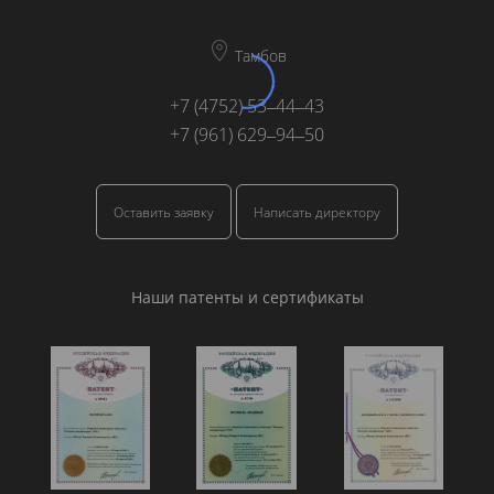
Тамбов
+7 (4752) 53‒44‒43
+7 (961) 629‒94‒50
Оставить заявку
Написать директору
Наши патенты и сертификаты