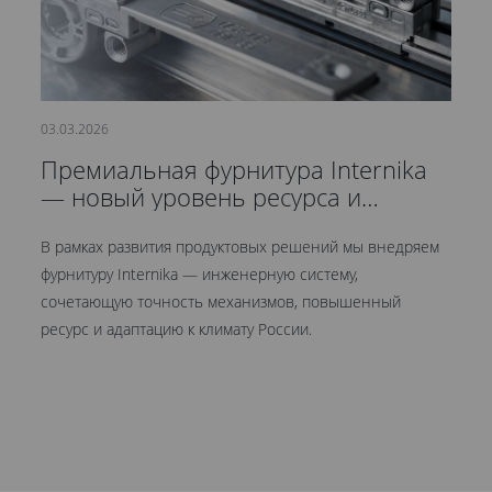
03.03.2026
21
Премиальная фурнитура Internika
С
— новый уровень ресурса и
д
герметичности
В рамках развития продуктовых решений мы внедряем
Мы
фурнитуру Internika — инженерную систему,
эт
сочетающую точность механизмов, повышенный
це
ресурс и адаптацию к климату России.
Кр
ув