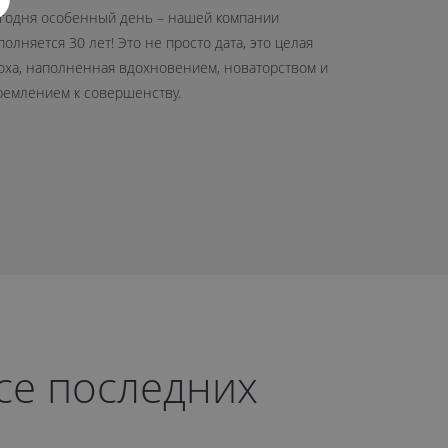
годня особенный день – нашей компании
26 сентябр
полняется 30 лет! Это не просто дата, это целая
нового офис
оха, наполненная вдохновением, новаторством и
шоурум сре
ремлением к совершенству.
рсе последних