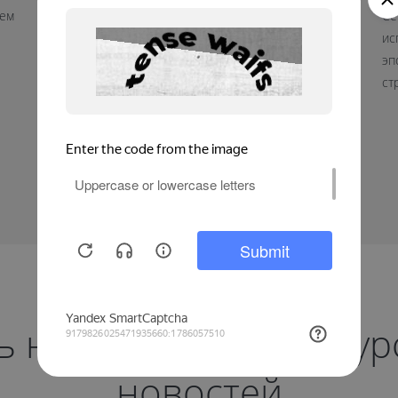
яем
Мы поздравляем вас с праздником доблести и отваги.
Се
В этот день желаем вам оставаться такими же
ис
сильными и целеустремленными, готовыми к любым
эп
вызовам. Крепкого здоровья, благополучия, мирного
ст
неба и уверенности в завтрашнем дне.
на нас и будьте в ку
новостей