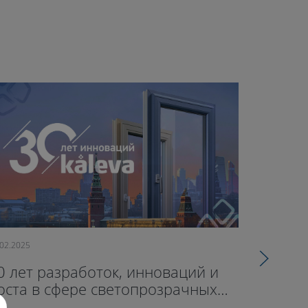
.02.2025
09.10.2024
0 лет разработок, инноваций и
71-й оф
оста в сфере светопрозрачных
открыл
онструкций