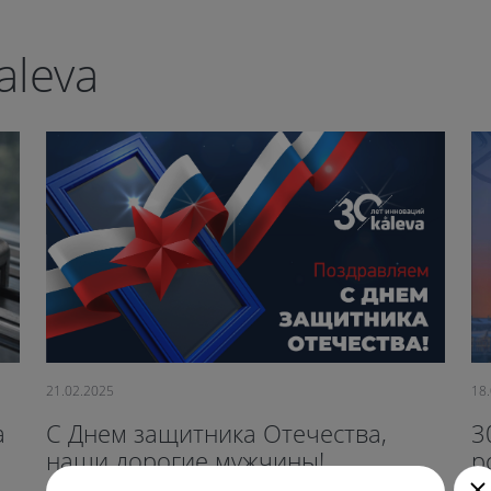
aleva
21.02.2025
18
a
С Днем защитника Отечества,
3
наши дорогие мужчины!
р
к