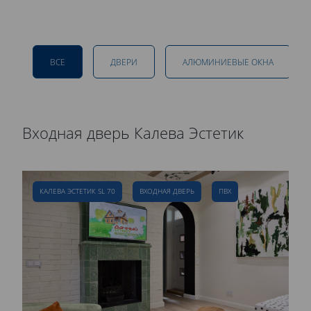
ВСЕ
ДВЕРИ
АЛЮМИНИЕВЫЕ ОКНА
Входная дверь Калева Эстетик
Р
д
КАЛЕВА ЭСТЕТИК SL 70
ВХОДНАЯ ДВЕРЬ
ПВХ