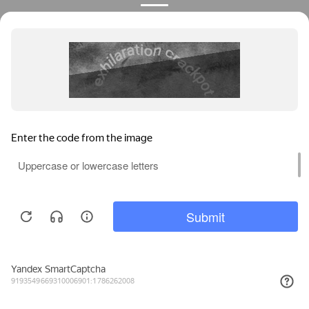
Пластиковые окна Kaleva в Тамбове
Мы используем файлы cookie, метрические программы и системы
аналитики. Продолжая работу с сайтом, вы соглашаетесь с
Политикой обработки персональных данных
и Правилами
пользования сайтом.
ПРИНЯТЬ