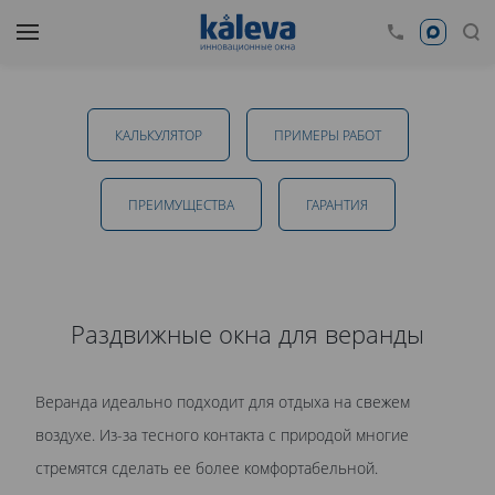
Раздвижные окна для веранды в Тамбове
КАЛЬКУЛЯТОР
ПРИМЕРЫ РАБОТ
от 17 550 руб.
ПРЕИМУЩЕСТВА
ГАРАНТИЯ
ОТПРАВИТЬ
Раздвижные окна для веранды
Даю
согласие на обработку персональных данных
. С
Веранда идеально подходит для отдыха на свежем
политикой обработки персональных данных
ознакомлен.
воздухе. Из-за тесного контакта с природой многие
стремятся сделать ее более комфортабельной.