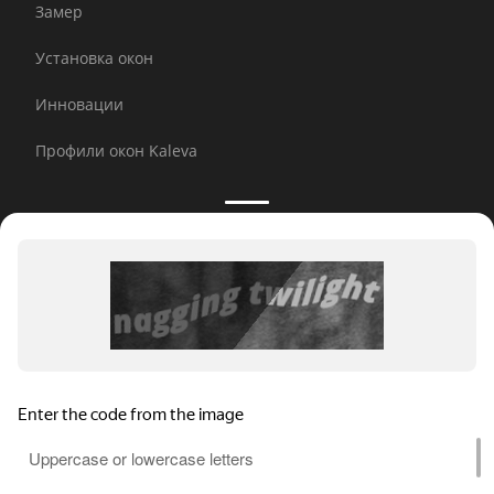
Замер
Установка окон
Инновации
Профили окон Kaleva
Принимаем к оплате:
E-mail рассылка
© 2026 Kaleva.
Все права защищены, копирование