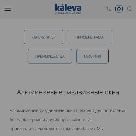
Алюминиевые раздвижные окна в Тамбове
КАЛЬКУЛЯТОР
ПРИМЕРЫ РАБОТ
от 12 100 руб.
ПРЕИМУЩЕСТВА
ГАРАНТИЯ
ОТПРАВИТЬ
Алюминиевые раздвижные окна
Даю
согласие на обработку персональных данных
. С
Алюминиевые раздвижные окна подходят для остекления
политикой обработки персональных данных
ознакомлен.
беседок, террас и других пространств. Их
производителем является компания Kaleva. Мы