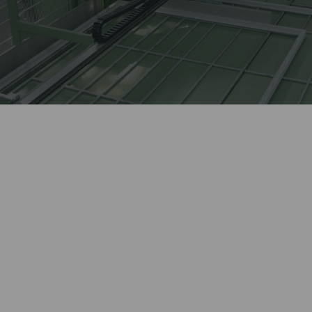
Лидер оконной отрасли
более 27 лет.
Автоматизированное
Kaleva изготавливает сложные
высокотехнологичное
изделия, выполняет
производство окон полного
нестандартные заказы.
цикла.