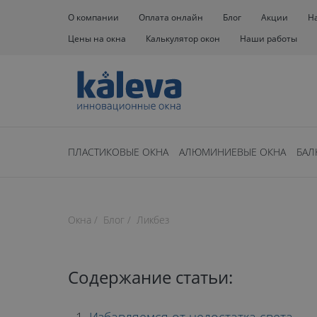
О компании
Оплата онлайн
Блог
Акции
Н
Цены на окна
Калькулятор окон
Наши работы
ПЛАСТИКОВЫЕ ОКНА
АЛЮМИНИЕВЫЕ ОКНА
БАЛ
Нет времени чита
Окна
Блог
Ликбез
время чтения: 17 минут
ИЗ ЧЕГО СО
Содержание статьи: