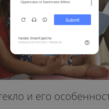
екло и его особеннос