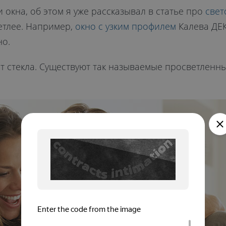
окна, об этом я уже рассказывал в статье про
свет
ветлее. Например,
окно с узким профилем
Калева ДЕК
но.
т стекла. Существуют так называемые просветленны