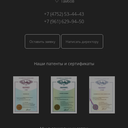
Тамбов
+7 (4752) 53‒44‒43
+7 (961) 629‒94‒50
Оставить заявку
Написать директору
Наши патенты и сертификаты