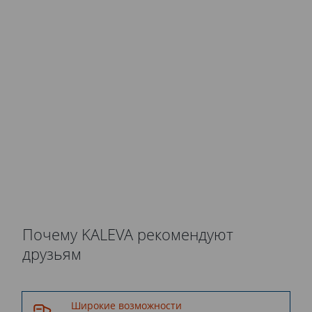
Все этапы от разработки до
установки окна
осуществляются компанией
Kaleva.
Почему KALEVA рекомендуют
друзьям
Широкие возможности