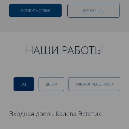
ОСТАВИТЬ ОТЗЫВ
ВСЕ ОТЗЫВЫ
НАШИ РАБОТЫ
ВСЕ
ДВЕРИ
АЛЮМИНИЕВЫЕ ОКНА
Входная дверь Калева Эстетик
Р
д