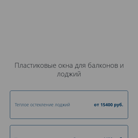
полиэтиленовую пленку. Системы перевозятся
только на специально оборудованных
автомобилях.
Пластиковые окна для балконов и
лоджий
Теплое остекление лоджий
от
15400
руб.