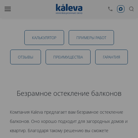
Безрамное остекление балконов в Тамбове
КАЛЬКУЛЯТОР
ПРИМЕРЫ РАБОТ
Временно не оказываем данную услугу
от 12 500 руб.
ОТЗЫВЫ
ПРЕИМУЩЕСТВА
ГАРАНТИЯ
Безрамное остекление балконов
ОТПРАВИТЬ
Компания Kaleva предлагает вам безрамное остекление
Даю
согласие на обработку персональных данных
. С
балконов. Оно хорошо подходит для загородных домов и
политикой обработки персональных данных
ознакомлен.
квартир. Благодаря такому решению вы сможете