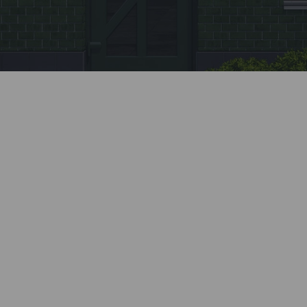
Заявка
Позвоните нашему менеджеру или заполните
форму на сайте.
Монтаж
Профессионально установим все элементы
системы. Все монтажные бригады Kaleva
проходят обязательное обучение и ежегодную
аттестацию.