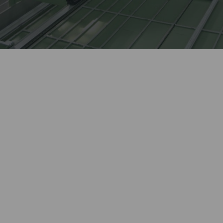
Лидер оконной отрасли
более 27 лет.
Автоматизированное
Kaleva изготавливает сложные
высокотехнологичное
изделия, выполняет
производство окон полного
нестандартные заказы.
цикла.