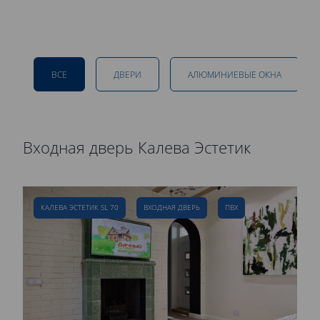
ВСЕ
ДВЕРИ
АЛЮМИНИЕВЫЕ ОКНА
Входная дверь Калева Эстетик
Р
д
КАЛЕВА ЭСТЕТИК SL 70
ВХОДНАЯ ДВЕРЬ
ПВХ