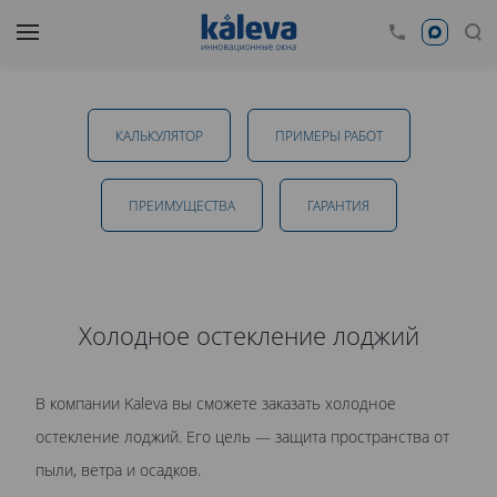
Холодное остекление лоджий в Тамбове
КАЛЬКУЛЯТОР
ПРИМЕРЫ РАБОТ
от 13 700 руб.
ПРЕИМУЩЕСТВА
ГАРАНТИЯ
ОТПРАВИТЬ
Холодное остекление лоджий
Даю
согласие на обработку персональных данных
. С
В компании Kaleva вы сможете заказать холодное
политикой обработки персональных данных
ознакомлен.
остекление лоджий. Его цель — защита пространства от
пыли, ветра и осадков.