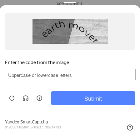
комфортной.
1
2
Подготовка проема к
Установка окон
монтажу
новых окон
Мы используем файлы cookie, метрические программы и системы
аналитики. Продолжая работу с сайтом, вы соглашаетесь с
Политикой обработки персональных данных
и Правилами
пользования сайтом.
3
4
ПРИНЯТЬ
Установка отлива
Установка балконного