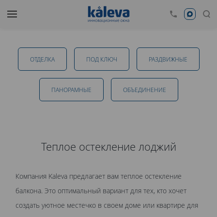
Теплое остекление балконов в Тамбове
ОТДЕЛКА
ПОД КЛЮЧ
РАЗДВИЖНЫЕ
от 32 800 руб.
ПАНОРАМНЫЕ
ОБЪЕДИНЕНИЕ
ОТПРАВИТЬ
Теплое остекление лоджий
Даю
согласие на обработку персональных данных
. С
Компания Kaleva предлагает вам теплое остекление
политикой обработки персональных данных
ознакомлен.
балкона. Это оптимальный вариант для тех, кто хочет
создать уютное местечко в своем доме или квартире для