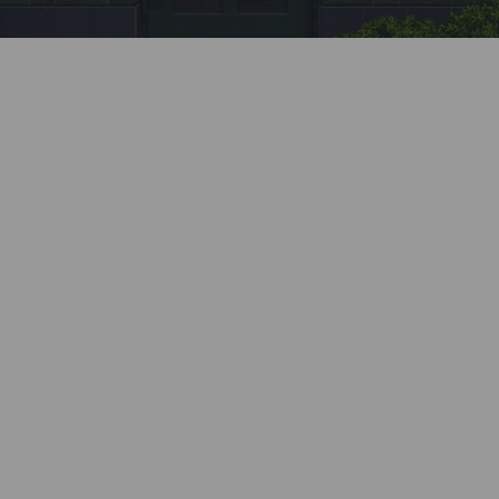
Заявка
Позвоните нашему менеджеру или заполните
форму на сайте.
Монтаж
Профессионально установим все элементы
системы. Все монтажные бригады Kaleva
проходят обязательное обучение и ежегодную
аттестацию.
Бесплатный замер
Наш специалист приедет в удобное время,