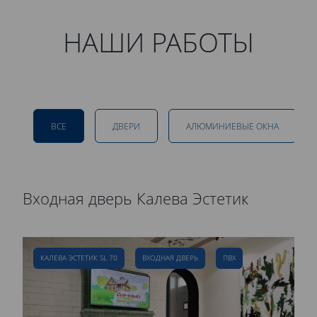
НАШИ РАБОТЫ
ВСЕ
ДВЕРИ
АЛЮМИНИЕВЫЕ ОКНА
Входная дверь Калева Эстетик
Р
д
КАЛЕВА ЭСТЕТИК SL 70
ВХОДНАЯ ДВЕРЬ
ПВХ