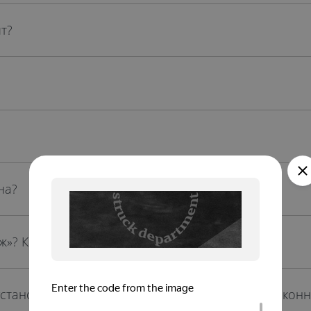
т?
на?
ж»? Как это определить неспециалисту?
становке окон не выносят демонтированные оконн