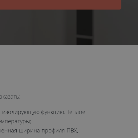
казать:
т изолирующую функцию. Теплое
емпературы;
иченная ширина профиля ПВХ,