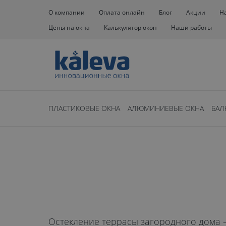
О компании
Оплата онлайн
Блог
Акции
Н
Цены на окна
Калькулятор окон
Наши работы
Окна
Остекление домов
Остекление террасы
ПЛАСТИКОВЫЕ ОКНА
АЛЮМИНИЕВЫЕ ОКНА
БАЛ
Остекление 
загородного 
Остекление террасы загородного дома 