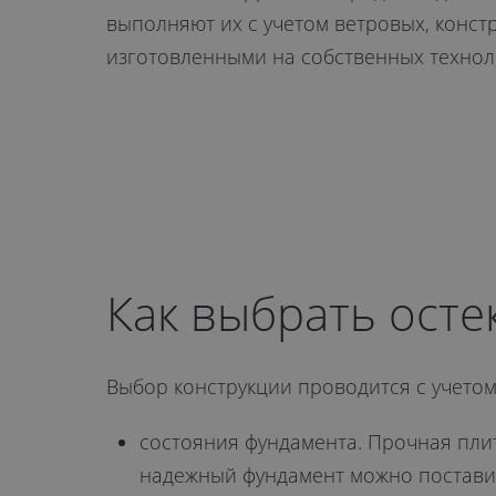
Тамбове
выполняют их с учетом ветровых, конст
изготовленными на собственных техноло
от 8 700 руб.
ОТПРАВИТЬ
Даю
согласие на обработку
Как выбрать осте
персональных данных
. С
политикой
обработки персональных данных
Выбор конструкции проводится с учетом
ознакомлен.
состояния фундамента. Прочная пли
надежный фундамент можно поставит